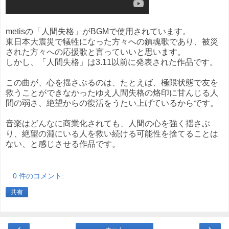
metisの「人間失格」がBGMで使用されています。
東日本大震災で犠牲になった方々への鎮魂歌であり、被災
された方々への応援歌と言っていいと思います。
しかし、「人間失格」は3.11以前に発表された作品です。
この曲が、心を揺さぶるのは、たとえば、極限状態で友を
救うことができなかったゆえ人間失格の烙印に甘んじる人
間の弱さ、絶望からの復活をうたい上げているからです。
音楽はどんなに商業化されても、人間の心を強く揺さぶ
り、絶望の淵にいる人を救い続ける可能性を捨てることは
ない、と感じさせる作品です。
0 件のコメント:
共有
‹
›